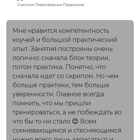
Участник Переговорных Поединков
Мне нравится компетентность
коучей и большой практический
опыт. Занятия построены очень
логично: сначала блок теории,
потом практика. Понятно, что
сначала идет со скрипом. Но чем
больше практики, тем больше
уверенности. Главное всегда
помнить, что мы пришли
тренироваться, а не побеждать во
что бы то ни стало 😊 Всем
сомневающимся и стесняющимся
нужно всего лишь записаться и