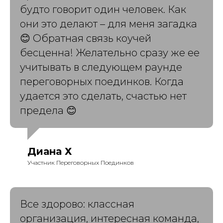
будто говорит один человек. Как
они это делают – для меня загадка
😊 Обратная связь коучей
бесценна! Желательно сразу же ее
учитывать в следующем раунде
переговорных поединков. Когда
удается это сделать, счастью нет
предела 😊
Диана Х
Участник Переговорных Поединков
Все здорово: классная
организация, интересная команда,