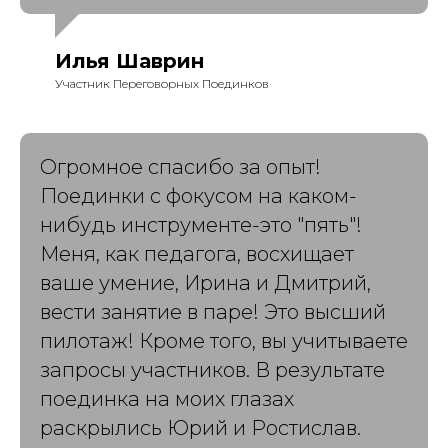
Илья Шаврин
Участник Переговорных Поединков
Огромное спасибо за опыт!
Поединки с фокусом на каком-
нибудь инструменте-это "пять"!
Меня, как педагога, восхищает
ваше умение, Ирина и Дмитрий,
вести занятие в паре! Это высший
пилотаж! Кроме того, вы учитываете
запросы участников. В результате
поединка на моих глазах
раскрылись Юрий и Ростислав.