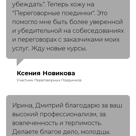
убеждать". Теперь хожу на
"Переговорные поединки". Это
помогло мне быть более уверенной
и убедительной на собеседованиях
и переговорах с заказчиками моих
услуг. Жду новые курсы.
Ксения Новикова
Участник Переговорных Поединков
Ирина, Дмитрий благодарю за ваш
высокий профессионализм, за
вовлеченность и терпимость.
Делаете благое дело, молодцы.