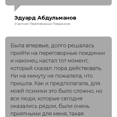
Эдуард Абдульманов
Участник Переговорных Поединков
Была впервые, долго решалась
прийти на переговорные поединки
и наконец настал тот момент,
который сказал: пора действовать.
Ни на минуту не пожалела, что
пришла. Как и предполагала, для
моей психики это было сложно, но
все люди, которые сегодня
оказались рядом, были очень
приятными для меня, такая