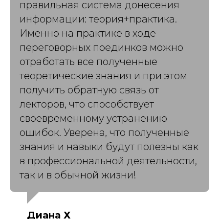
правильная система донесения
информации: теория+практика.
Именно на практике в ходе
переговорных поединков можно
отработать все полученные
теоретические знания и при этом
получить обратную связь от
лекторов, что способствует
своевременному устранению
ошибок. Уверена, что полученные
знания и навыки будут полезны как
в профессиональной деятельности,
так и в обычной жизни!
Диана Х