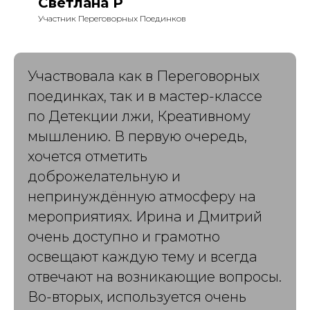
Светлана Р
Участник Переговорных Поединков
Участвовала как в Переговорных
поединках, так и в мастер-классе
по Детекции лжи, Креативному
мышлению. В первую очередь,
хочется отметить
доброжелательную и
непринуждённую атмосферу на
мероприятиях. Ирина и Дмитрий
очень доступно и грамотно
освещают каждую тему и всегда
отвечают на возникающие вопросы.
Во-вторых, используется очень