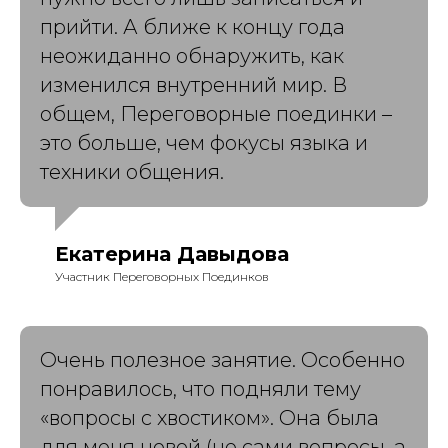
прийти. А ближе к концу года
неожиданно обнаружить, как
изменился внутренний мир. В
общем, Переговорные поединки –
это больше, чем фокусы языка и
техники общения.
Екатерина Давыдова
Участник Переговорных Поединков
Очень полезное занятие. Особенно
понравилось, что подняли тему
«вопросы с хвостиком». Она была
для меня новой (не сами вопросы, а