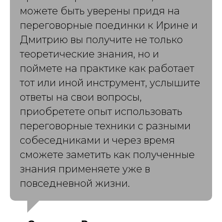
можете быть уверены придя на
переговорные поединки к Ирине и
Дмитрию вы получите не только
теоретические знания, но и
поймете на практике как работает
тот или иной инструмент, услышите
ответы на свои вопросы,
приобретете опыт использовать
переговорные техники с разными
собеседниками и через время
сможете заметить как полученные
знания применяете уже в
повседневной жизни.