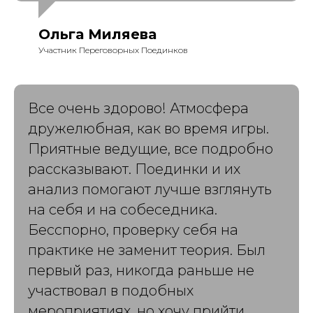
Ольга Миляева
Участник Переговорных Поединков
Все очень здорово! Атмосфера
дружелюбная, как во время игры.
Приятные ведущие, все подробно
рассказывают. Поединки и их
анализ помогают лучше взглянуть
на себя и на собеседника.
Бесспорно, проверку себя на
практике не заменит теория. Был
первый раз, никогда раньше не
участвовал в подобных
мероприятиях, но хочу прийти