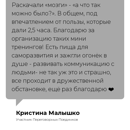
Раскачали «мозги» - «а что так
можно было?». В общем, под
впечатлением от пользы, которые
дали 2,5 часа. Благодарю за
организацию таких мини
тренингов! Есть пища для
саморазвития и зажгли огонёк в
душе - развивать коммуникацию с
людьми- не так уж это и страшно,
все проходит в дружественной
обстановке, ещё раз благодарю ❤️
Кристина Малышко
Участник Переговорных Поединков